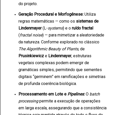
do projeto.
Geração Procedural e Morfogênese:
Utiliza
regras matemáticas — como os
sistemas de
Lindenmayer
(L-
systems
) e o
ruído fractal
(
fractal noise
) — para mimetizar a aleatoriedade
da natureza. Conforme explorado no clássico
The Algorithmic Beauty of Plants
, de
Prusinkiewicz
e
Lindenmayer
, estruturas
vegetais complexas podem emergir de
gramáticas simples, permitindo que sementes
digitais “germinem” em ramificações e simetrias
de profunda coerência biológica.
Processamento em Lote e
Pipelines
:
O
batch
processing
permite a execução de operações
em larga escala, assegurando que a consistência
técnica seja mantida através de todo o fluxo de