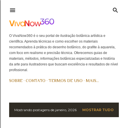
Pular para o conteúdo principal
O VivaNow360 é o seu portal de ilustração botânica artística e
científica. Aprenda técnicas e como escolher os materiais
recomendados à prática do desenho botânico, do grafite à aquarela,
com foco em realismo e precisão técnica. Oferecemos guias de
materiais, métodos, informações botânicas especializadas e história
da arte para ilustradores que buscam excelência e resultados de nível
profissional.
SOBRE
CONTATO
TERMOS DE USO
MAIS…
Mostrando postagens de janeiro, 2026
MOSTRAR TUDO
P
o