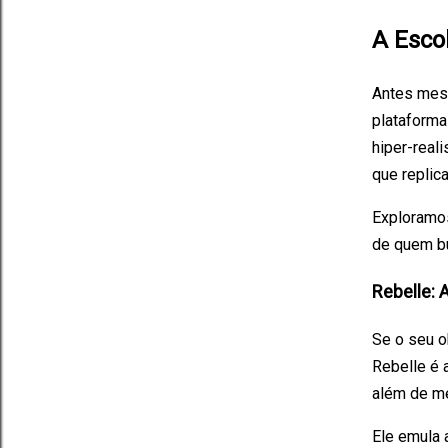
A Esco
Antes mesm
plataforma 
hiper-reali
que replic
Exploramo
de quem bu
Rebelle: 
Se o seu ob
Rebelle é 
além de me
Ele emula a