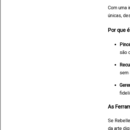
Com uma in
únicas, de
Por que é
Pinc
são c
Recu
sem a
Gere
fidel
As Ferram
Se Rebelle
da arte di