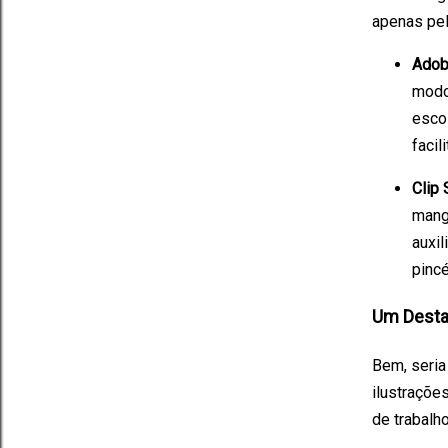
apenas pel
Adob
modos
escol
facil
Clip 
mangá
auxil
pinc
Um Desta
Bem, seria
ilustraçõe
de trabalh