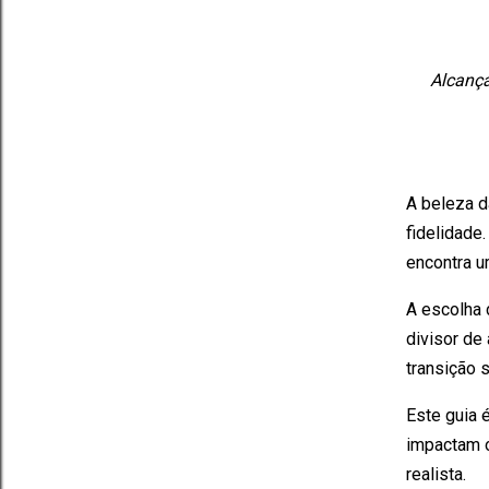
Alcança
A beleza d
fidelidade
encontra u
A escolha 
divisor de
transição s
Este guia
impactam o
realista.