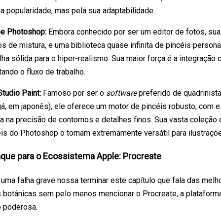
a popularidade, mas pela sua adaptabilidade.
e Photoshop:
Embora conhecido por ser um editor de fotos, su
 de mistura, e uma biblioteca quase infinita de pincéis persona
ha sólida para o hiper-realismo. Sua maior força é a integraçã
itando o fluxo de trabalho.
Studio Paint:
Famoso por ser o
software
preferido de quadrinist
, em japonês), ele oferece um motor de pincéis robusto, com es
ia na precisão de contornos e detalhes finos. Sua vasta coleção
éis do Photoshop o tornam extremamente versátil para ilustraçõ
que para o Ecossistema Apple: Procreate
 uma falha grave nossa terminar este capítulo que fala das melh
s botânicas sem pelo menos mencionar o Procreate, a plataform
o poderosa.